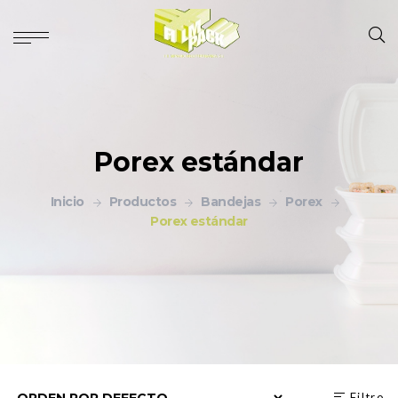
Porex estándar
Inicio
Productos
Bandejas
Porex
Porex estándar
Filtro