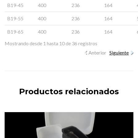
B19-45
400
236
164
B19-55
400
236
164
B19-65
400
236
164
Mostrando desde 1 hasta 10 de 36 registros
Anterior
Siguiente
Productos relacionados