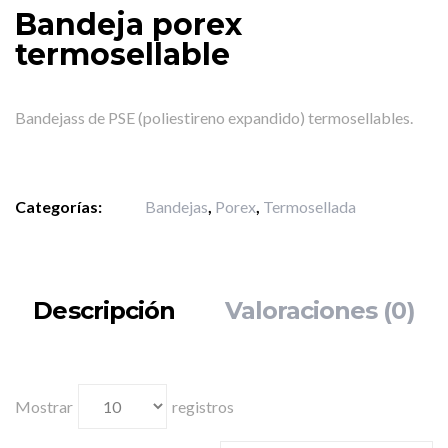
Bandeja porex
termosellable
Bandejass de PSE (poliestireno expandido) termosellables.
Categorías:
Bandejas
,
Porex
,
Termosellada
Descripción
Valoraciones (0)
Mostrar
registros