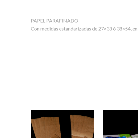
PAPEL PARAFINADO
Con medidas estandarizadas de 27×38 ó 38×54, en 