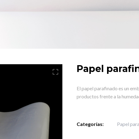
Papel parafi
El papel parafinado es un em
productos frente a la humedad
Categorías:
Papel par