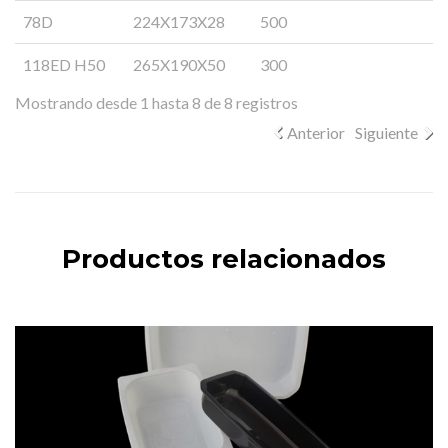
78D
224X173X28
500
118ED H50
265X190X50
300
Mostrando desde 1 hasta 8 de 8 registros
Anterior
Siguiente
Productos relacionados