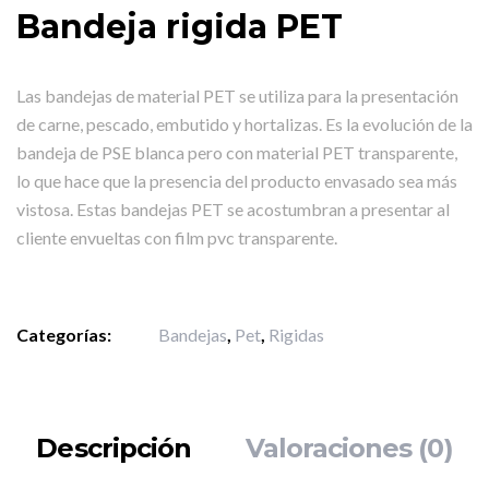
Bandeja rigida PET
Las bandejas de material PET se utiliza para la presentación
de carne, pescado, embutido y hortalizas. Es la evolución de la
bandeja de PSE blanca pero con material PET transparente,
lo que hace que la presencia del producto envasado sea más
vistosa. Estas bandejas PET se acostumbran a presentar al
cliente envueltas con film pvc transparente.
Categorías:
Bandejas
,
Pet
,
Rigidas
Descripción
Valoraciones (0)