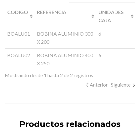
CÓDIGO
REFERENCIA
UNIDADES
CAJA
BOALU01
BOBINA ALUMINIO 300
6
X 200
BOALU02
BOBINA ALUMINIO 400
6
X 250
Mostrando desde 1 hasta 2 de 2 registros
Anterior
Siguiente
Productos relacionados