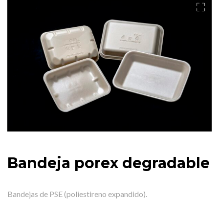
Bandeja porex degradable
Bandejas de PSE (poliestireno expandido).