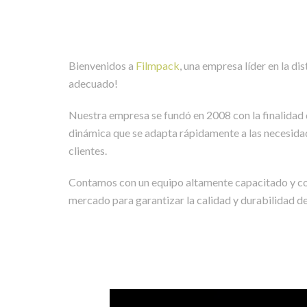
Bienvenidos a
Filmpack
, una empresa líder en la 
adecuado!
Nuestra empresa se fundó en 2008 con la finalidad 
dinámica que se adapta rápidamente a las necesidad
clientes.
Contamos con un equipo altamente capacitado y co
mercado para garantizar la calidad y durabilidad d