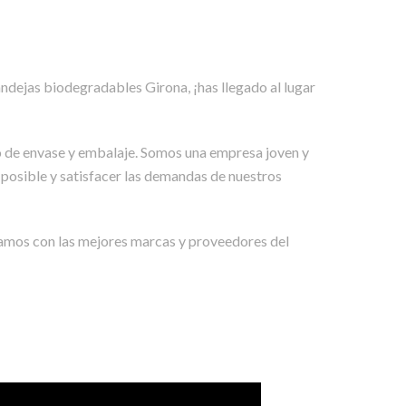
 bandejas biodegradables
Girona
, ¡has llegado al lugar
do de envase y embalaje. Somos una empresa joven y
 posible y satisfacer las demandas de nuestros
amos con las mejores marcas y proveedores del