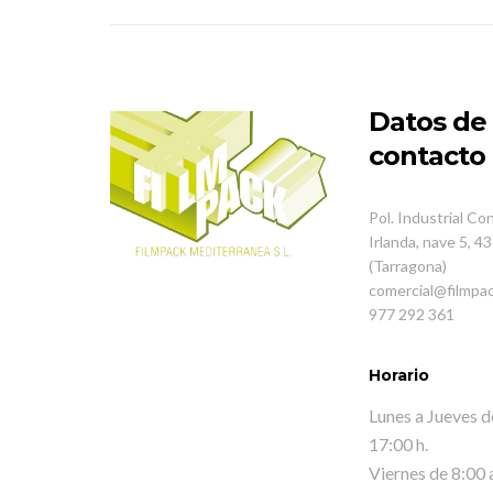
Datos de
contacto
Pol. Industrial Co
Irlanda, nave 5, 
(Tarragona)
comercial@filmpa
977 292 361
Horario
Lunes a Jueves d
17:00 h.
Viernes de 8:00 