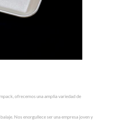
ilmpack, ofrecemos una amplia variedad de
alaje. Nos enorgullece ser una empresa joven y