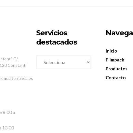
Servicios
Navega
destacados
Inicio
nstantí, C/
Filmpack
43120 Constantí
Productos
Contacto
ckmediterranea.es
e 8:00 a
a 13:00