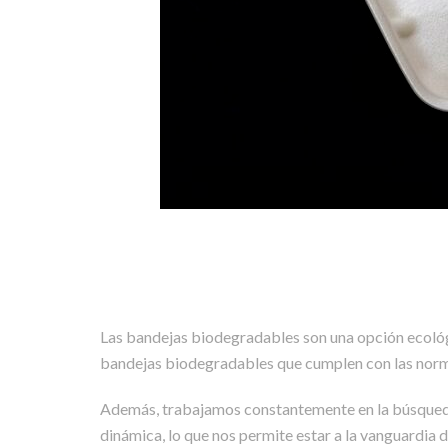
Las bandejas biodegradables son una opción ecológ
bandejas biodegradables que cumplen con las norm
Además, trabajamos constantemente en la búsqueda
dinámica, lo que nos permite estar a la vanguardia d