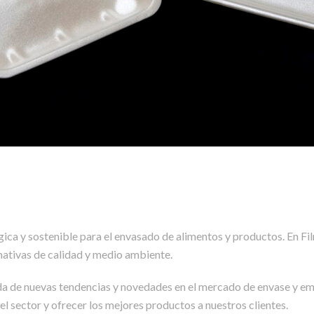
ica y sostenible para el envasado de alimentos y productos. En F
ativas de calidad y medio ambiente.
 de nuevas tendencias y novedades en el mercado de envase y emb
el sector y ofrecer los mejores productos a nuestros clientes.